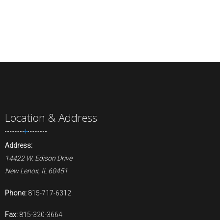
Location & Address
Address:
14422 W. Edison Drive
New Lenox, IL 60451
Phone:
815-717-6312
Fax:
815-320-3664