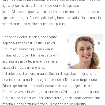
ligula tortor, viverra vel lorem vitae, convallis egestas
lectus.Maecenas gravida, sem ut hendrerit fermentum, nunc libero
egestas turpis, sit. Aenean adipiscing imperdiet varius. Ut luctus, nisl
vitae dictum luctus, bibendum turpis purus.
Donec non dolor ultricies, consequat
sapien a, ultrices est. Vestibulum vel
rutrum est. Donec dignissim varius
metus, ut congue nibh malesuada et. In
et pretium sem. Integer gravida enim a
lacus ullamcorper venenatis.
Pellentesque et ultricies mauris. Duis in elit egestas, fringilla nunc
nec, interdum urna. Nunc eget auctor sem. Donec vel turpis nunc.
Etiam eget lorem commodo, sodales neque ac, dignissim nunc.
Cras vitae vehicula lectus, eu aliquet leo. Sed congue ornare aliquet.
Proin nisi neque, faucibus sit amet erat eu, scelerisque consectetur
magna. Donec pretium tortor quis magna iaculis lobortis.