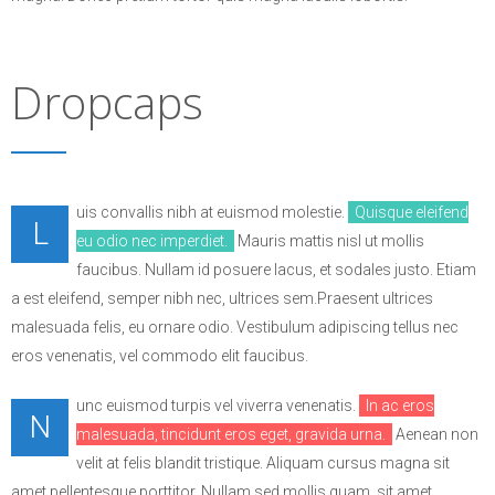
Dropcaps
uis convallis nibh at euismod molestie.
Quisque eleifend
L
eu odio nec imperdiet.
Mauris mattis nisl ut mollis
faucibus. Nullam id posuere lacus, et sodales justo. Etiam
a est eleifend, semper nibh nec, ultrices sem.Praesent ultrices
malesuada felis, eu ornare odio. Vestibulum adipiscing tellus nec
eros venenatis, vel commodo elit faucibus.
unc euismod turpis vel viverra venenatis.
In ac eros
N
malesuada, tincidunt eros eget, gravida urna.
Aenean non
velit at felis blandit tristique. Aliquam cursus magna sit
amet pellentesque porttitor. Nullam sed mollis quam, sit amet