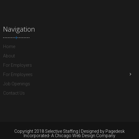
Navigation
Home
About
For Employers
For Employees
Job Openings
Contact Us
Copyright 2018 Selective Staffing | Designed by Pagedesk
Incorporated- A Chicago Web Design Company