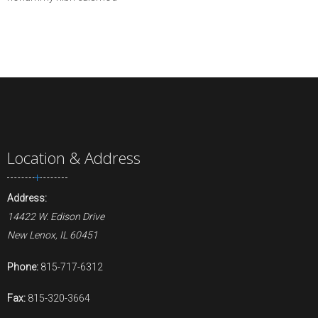
Location & Address
Address:
14422 W. Edison Drive
New Lenox, IL 60451
Phone:
815-717-6312
Fax:
815-320-3664